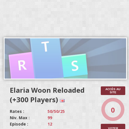
Elaria Woon Reloaded
ACCÈS AU
SITE
(+300 Players)
0
Rates :
50/50/25
Niv. Max :
99
Episode :
12
VOTER