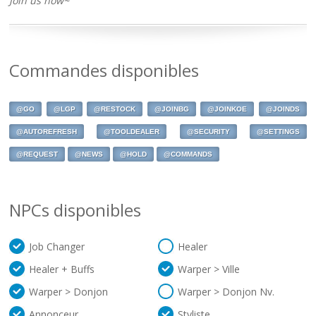
Join us now~
Commandes disponibles
@GO
@LGP
@RESTOCK
@JOINBG
@JOINKOE
@JOINDS
@AUTOREFRESH
@TOOLDEALER
@SECURITY
@SETTINGS
@REQUEST
@NEWS
@HOLD
@COMMANDS
NPCs disponibles
Job Changer
Healer
Healer + Buffs
Warper > Ville
Warper > Donjon
Warper > Donjon Nv.
Annonceur
Styliste