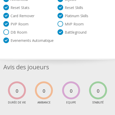
Reset Stats
Reset Skills
Card Remover
Platinum Skills
PVP Room
MVP Room
DB Room
Battleground
Evenements Automatique
Avis des joueurs
0
0
0
0
DURÉE DE VIE
AMBIANCE
EQUIPE
STABILITÉ