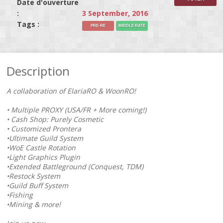
Date d'ouverture
:
3 September, 2016
Tags :
PRE-RE
MIDDLE RATE
Description
A collaboration of ElariaRO & WoonRO!
• Multiple PROXY (USA/FR + More coming!)
• Cash Shop: Purely Cosmetic
• Customized Prontera
•Ultimate Guild System
•WoE Castle Rotation
•Light Graphics Plugin
•Extended Battleground (Conquest, TDM)
•Restock System
•Guild Buff System
•Fishing
•Mining & more!