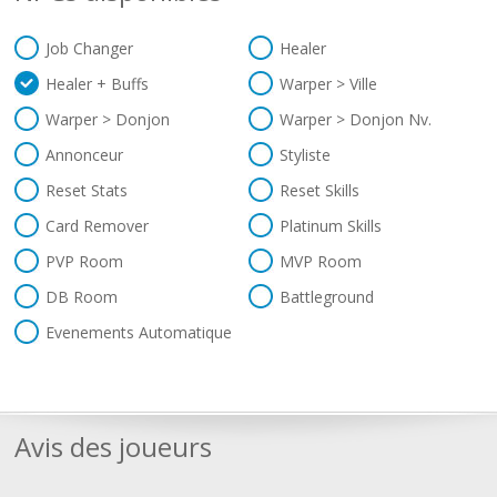
Job Changer
Healer
Healer + Buffs
Warper > Ville
Warper > Donjon
Warper > Donjon Nv.
Annonceur
Styliste
Reset Stats
Reset Skills
Card Remover
Platinum Skills
PVP Room
MVP Room
DB Room
Battleground
Evenements Automatique
Avis des joueurs