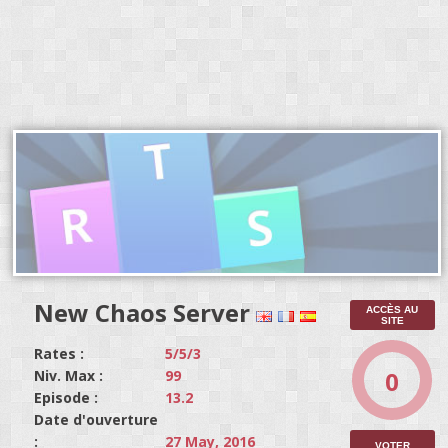
New Chaos Server
ACCÈS AU
SITE
Rates :
5/5/3
0
Niv. Max :
99
Episode :
13.2
Date d'ouverture
:
27 May, 2016
VOTER