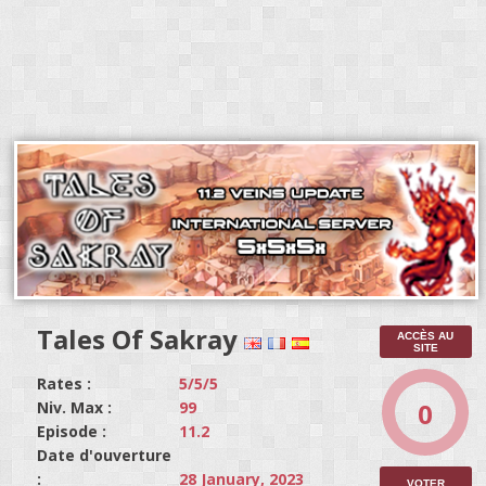
Tales Of Sakray
ACCÈS AU
SITE
Rates :
5/5/5
0
Niv. Max :
99
Episode :
11.2
Date d'ouverture
:
28 January, 2023
VOTER