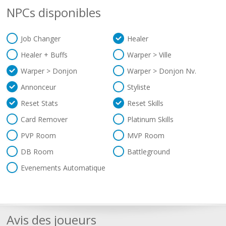
NPCs disponibles
Job Changer
Healer
Healer + Buffs
Warper > Ville
Warper > Donjon
Warper > Donjon Nv.
Annonceur
Styliste
Reset Stats
Reset Skills
Card Remover
Platinum Skills
PVP Room
MVP Room
DB Room
Battleground
Evenements Automatique
Avis des joueurs