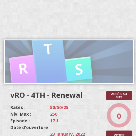
vRO - 4TH - Renewal
ACCÈS AU
SITE
Rates :
50/50/25
0
Niv. Max :
250
Episode :
17.1
Date d'ouverture
:
23 January, 2022
VOTER