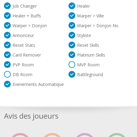
Job Changer
Healer
Healer + Buffs
Warper > Ville
Warper > Donjon
Warper > Donjon Nv.
Annonceur
Styliste
Reset Stats
Reset Skills
Card Remover
Platinum Skills
PVP Room
MVP Room
DB Room
Battleground
Evenements Automatique
Avis des joueurs