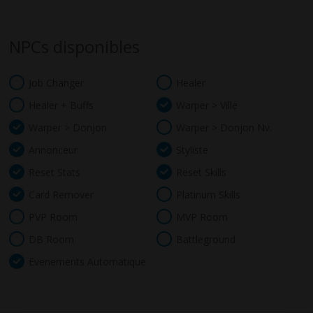
NPCs disponibles
Job Changer
Healer
Healer + Buffs
Warper > Ville
Warper > Donjon
Warper > Donjon Nv.
Annonceur
Styliste
Reset Stats
Reset Skills
Card Remover
Platinum Skills
PVP Room
MVP Room
DB Room
Battleground
Evenements Automatique