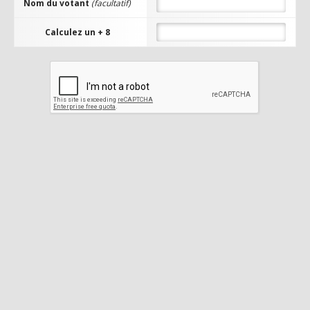
Nom du votant
(facultatif)
Calculez un + 8
BassaRo
ACCÈS AU
SITE
Rates :
7/7/3
0
Niv. Max :
175
Episode :
15.1
Date d'ouverture
:
5 June, 2015
VOTER