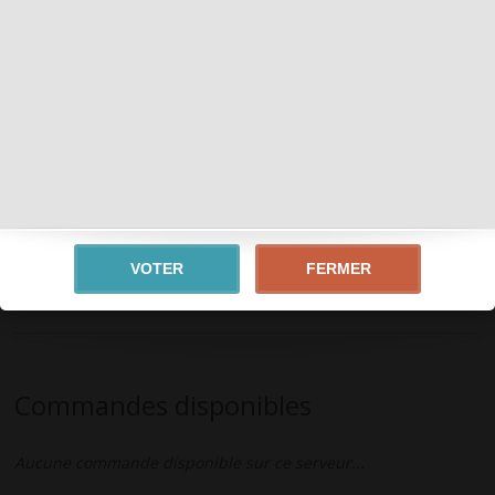
RENEWAL
LOW RATE
Tags :
PK
Description
Serveur low rates (7/7/3) Renewal avec PK mode actif.
Woe FE et Woe SE
Classes 3 dispo (mieux équilibrées maintenant),
Oboro/Kagerou et Rebellion dispo
FERMER
Hats custom et events fréquents
Ouverture le Vendredi 5 Juin 2015 ! Rejoignez nous !
Commandes disponibles
Aucune commande disponible sur ce serveur...