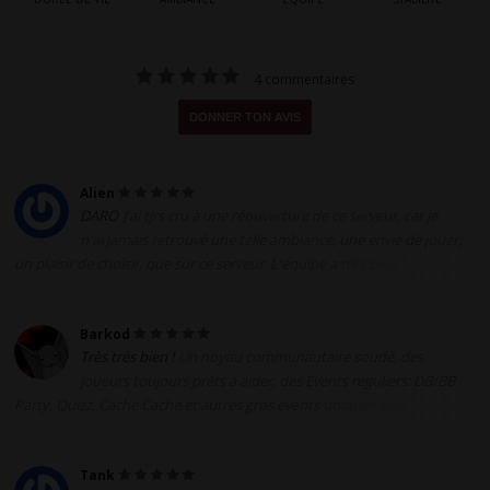
4 commentaires
DONNER TON AVIS
Alien
DARO
J'ai tjrs cru à une réouverture de ce serveur, car je
n'ai jamais retrouvé une telle ambiance, une envie de jouer,
un plaisir de choisir, que sur ce serveur. L'équipe a très bien travaillée
afin de nous offrir une qualité de jeu ! Bravo à toute l'équipe ! Venez
nous rejoindre :D PS : Les WOE vont bientôt recommencer, le sang va
Barkod
couler :P !
Très très bien !
Un noyau communautaire soudé, des
joueurs toujours prêts a aider, des Events reguliers: DB/BB
Party, Quizz, Cache Cache et autres gros events uniques sans oublier
de grosses invasion ou les drops et l'XP coulent a flot Un serveur
Discord animé, une économie en plein essor et des quêtes custom de
Tank
plus en plus nombreuses De jour comme de nuit vous trouverez des