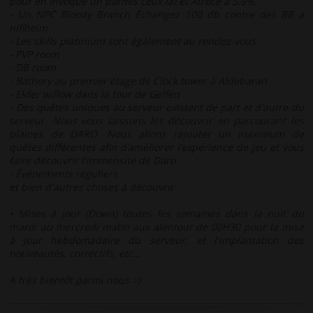
pour en invoqué un parmis ceux la) et Atroce a 5.6%.
- Un NPC Bloody Branch Échangez 100 db contre des BB a
niflheim
- Les skills platinium sont également au rendez-vous
- PVP room
- DB room
- Bathory au premier étage de Clock tower à Aldebaran
- Elder willow dans la tour de Geffen
- Des quêtes uniques au serveur existent de part et d'autre du
serveur. Nous vous laissons les découvrir en parcourant les
plaines de DARO. Nous allons rajouter un maximum de
quêtes différentes afin d’améliorer l’expérience de jeu et vous
faire découvrir l'immensité de Daro
- Événements réguliers
et bien d'autres choses à découvrir
• Mises à jour (Down) toutes les semaines dans la nuit du
mardi au mercredi matin aux alentour de 00H30 pour la mise
à jour hebdomadaire du serveur, et l'implantation des
nouveautés, correctifs, etc...
A très bientôt parmi nous =)