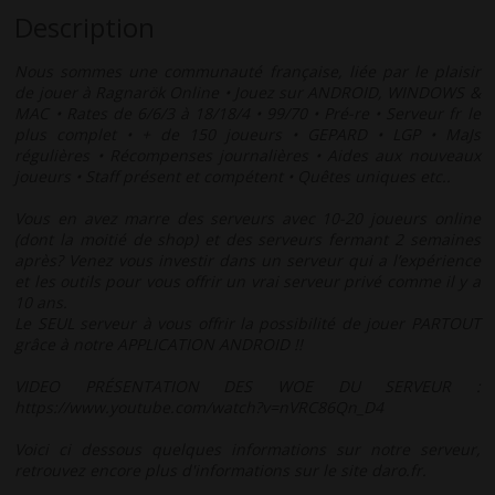
Description
Nous sommes une communauté française, liée par le plaisir
de jouer à Ragnarök Online • Jouez sur ANDROID, WINDOWS &
MAC • Rates de 6/6/3 à 18/18/4 • 99/70 • Pré-re • Serveur fr le
plus complet • + de 150 joueurs • GEPARD • LGP • MaJs
régulières • Récompenses journalières • Aides aux nouveaux
joueurs • Staff présent et compétent • Quêtes uniques etc..
Vous en avez marre des serveurs avec 10-20 joueurs online
(dont la moitié de shop) et des serveurs fermant 2 semaines
après? Venez vous investir dans un serveur qui a l’expérience
et les outils pour vous offrir un vrai serveur privé comme il y a
10 ans.
Le SEUL serveur à vous offrir la possibilité de jouer PARTOUT
grâce à notre APPLICATION ANDROID !!
VIDEO PRÉSENTATION DES WOE DU SERVEUR :
https://www.youtube.com/watch?v=nVRC86Qn_D4
Voici ci dessous quelques informations sur notre serveur,
retrouvez encore plus d'informations sur le site daro.fr.