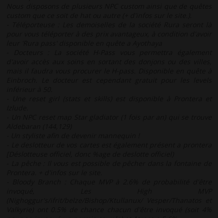
Nous disposons de plusieurs NPC custom ainsi que de quêtes
custom que ce soit de hat ou autre (+ d'infos sur le site.).
- Téléporteuse : Les demoiselles de la société Rura seront là
pour vous téléporter à des prix avantageux, à condition d'avoir
leur 'Rura pass' disponible en quête a Ayothaya
- Docteurs : La société H-Pass vous permettra également
d'avoir accès aux soins en sortant des donjons ou des villes,
mais il faudra vous procurer le H-pass. Disponible en quête à
Einbroch. Le docteur est cependant gratuit pour les levels
inférieur à 50.
- Une reset girl (stats et skills) est disponible à Prontera et
Izlude.
- Un NPC reset map Star gladiator (1 fois par an) qui se trouve
Aldebaran (144,129)
- Un styliste afin de devenir mannequin !
- Le deslotteur de vos cartes est également présent a prontera
[Déslotteuse officiel, donc %age de deslotte officiel)
- La pêche : Il vous est possible de pêcher dans la fontaine de
Prontera. + d'infos sur le site.
- Bloody Branch : Chaque MVP à 2.6% de probabilité d'être
invoqué, Les High MVP
(Nighoggur's/ifrit/belze/Bishop/Ktullanux/ Vesper/Thanatos et
Valkyrie) ont 0.5% de chance chacun d'être invoqué (soit 4%