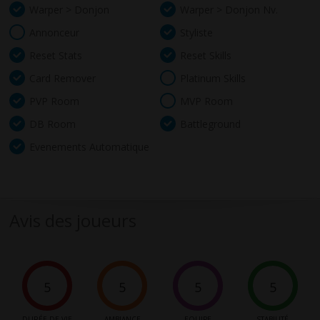
Warper > Donjon
Warper > Donjon Nv.
Annonceur
Styliste
Reset Stats
Reset Skills
Card Remover
Platinum Skills
PVP Room
MVP Room
DB Room
Battleground
Evenements Automatique
Avis des joueurs
5
5
5
5
DURÉE DE VIE
AMBIANCE
EQUIPE
STABILITÉ