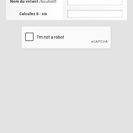
Nom du votant
(facultatif)
Calculez 0 - six
DARO
ACCÈS AU
SITE
Rates :
6/6/3
0
Niv. Max :
99
Episode :
13.3
Date d'ouverture
:
10 April, 2017
VOTER