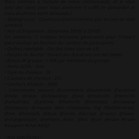
Nous sommes à l'écoute de notre communauté, et si vous
avez des idées pour nous améliorer il suffit de demander et
nous étudirons votre demande.)
• Battleground : Ouverture prochainement pas encore de date
annoncé
• War of Emperium : Dimanche 20h00 à 22h00.
Fin aléatoire, 1 château Ancienne génération pour l'instant
(peut évoluer en fonction du nombre de participant)
• Quêtes répétable : Oui (les rates sont de x3)
• Donjon de Rachel : Ouvert (les donations ont été faites)
• Bonus XP groups : +10% par membres du groupe
• Items GODs : Non
• Style de cheveux : 28
• Couleurs de cheveux : 251
• Couleurs d'habits : 4500
• Commandes joueurs @commands @autotrade @autoloot
@help @rates @showdelay @exp @mobinfo @iteminfo
@whodrops @jailtime @hominfo @homstats @showexp
@showzeny @request /who /showname /fog /font@whereis,
@me, @homtalk, @duel, @invite, @accept, @reject, @leave,
@changeleader, @refresh, @die, @kill, @join (#main #trade
#support #chat #ally)
• Nos spécificités :