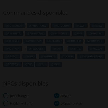
Commandes disponibles
@COMMANDS
@AUTOTRADE
@AUTOLOOT
@HELP
@RATES
@SHOWEXP
@SHOWZENY
@SHOWDELAI
@EXP
@MOBINFO
@ITEMINFO
@WHODROP
@JAILTIME
@HOMINFO
@HOMSTATS
@HOMTALK
@REQUEST
@FOG
@INVITE
@ACCEPT
@REJECT
@DUEL
@WHEREIS
@LEAVE
@CHANGELEADER
@REFRESH
@DIE
@KILL
@JOIN
NPCs disponibles
Job Changer
Healer
Healer + Buffs
Warper > Ville