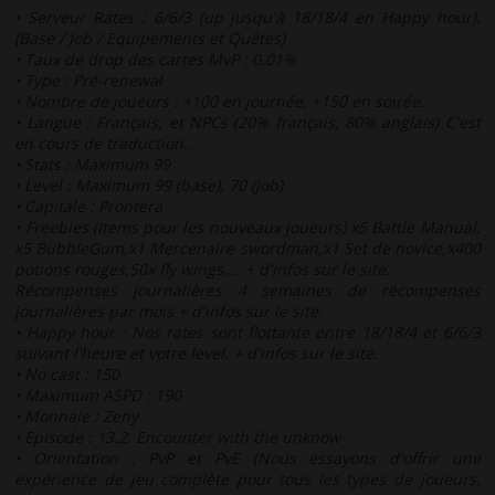
• Serveur Rates : 6/6/3 (up jusqu'à 18/18/4 en Happy hour).
(Base / Job / Equipements et Quêtes)
• Taux de drop des cartes MvP : 0.01%
• Type : Pré-renewal
• Nombre de joueurs : +100 en journée, +150 en soirée.
• Langue : Français, et NPCs (20% français, 80% anglais) C'est
en cours de traduction..
• Stats : Maximum 99
• Level : Maximum 99 (base), 70 (job)
• Capitale : Prontera
• Freebies (Items pour les nouveaux joueurs) x5 Battle Manual,
x5 BubbleGum,x1 Mercenaire swordman,x1 Set de novice,x400
potions rouges,50x fly wings,... + d'infos sur le site.
Récompenses journalières 4 semaines de récompenses
journalières par mois + d'infos sur le site.
• Happy hour : Nos rates sont flottante entre 18/18/4 et 6/6/3
suivant l'heure et votre level. + d'infos sur le site.
• No cast : 150
• Maximum ASPD : 190
• Monnaie : Zeny
• Episode : 13.2, Encounter with the unknow
• Orientation : PvP et PvE (Nous essayons d'offrir une
expérience de jeu complète pour tous les types de joueurs.