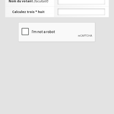
Nom du votant
(facultatif)
Calculez trois * huit
FeelRo
ACCÈS AU
SITE
Rates :
500/500/80
0
Niv. Max :
255
Episode :
13.2
Date d'ouverture
:
22 September, 2023
VOTER