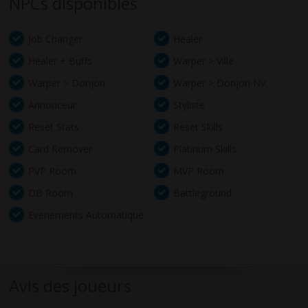
NPCs disponibles
Job Changer
Healer
Healer + Buffs
Warper > Ville
Warper > Donjon
Warper > Donjon Nv.
Annonceur
Styliste
Reset Stats
Reset Skills
Card Remover
Platinum Skills
PVP Room
MVP Room
DB Room
Battleground
Evenements Automatique
Avis des joueurs