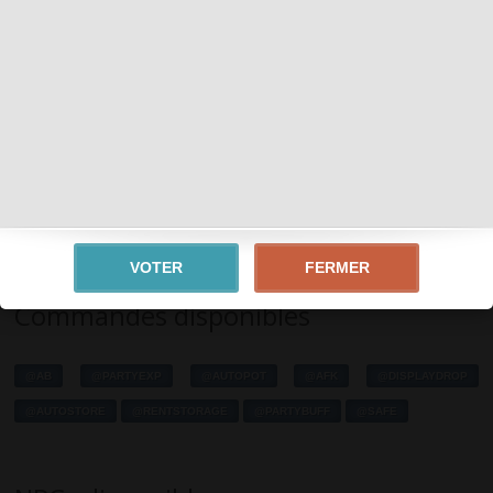
Tags :
PRE-RE
Description
Meet the good old Ragnarok Online in the best traditions.
High Rate server with the latest news. Fast leveling and
farming. Join now!
FERMER
Commandes disponibles
@AB
@PARTYEXP
@AUTOPOT
@AFK
@DISPLAYDROP
@AUTOSTORE
@RENTSTORAGE
@PARTYBUFF
@SAFE