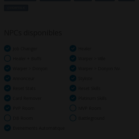
@HOMTALK
NPCs disponibles
Job Changer
Healer
Healer + Buffs
Warper > Ville
Warper > Donjon
Warper > Donjon Nv.
Annonceur
Styliste
Reset Stats
Reset Skills
Card Remover
Platinum Skills
PVP Room
MVP Room
DB Room
Battleground
Evenements Automatique