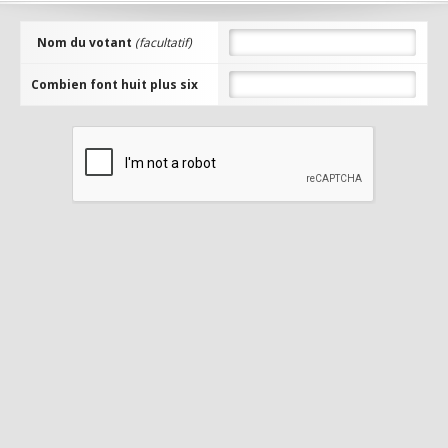
Nom du votant
(facultatif)
Combien font huit plus six
FreedomRO - 11.3 episode
ACCÈS AU
SITE
midrate server
0
Rates :
40/40/20
Niv. Max :
99
Episode :
11.3