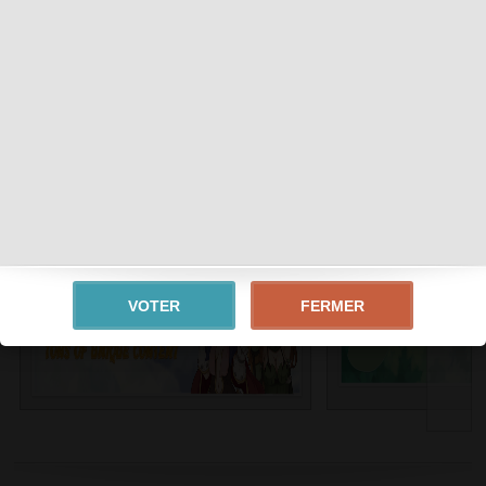
VOTER
Date d'ouverture
:
28 May, 2016
Tags :
OLD SCHOOL
MIDDLE RATE
FERMER