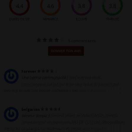
4
.4
4
.6
3
.8
3
.8
DURÉE DE VIE
AMBIANCE
EQUIPE
STABILITÉ
5 commentaires
DONNER TON AVIS
Forever
Une bonne communauté !
Très surprise de la
communauté qui est sur le serveur ! plus de joueurs pve
que pvp et une très bonne ambiance / entraide sur discord ! De plus,
plusieurs quêtes annexes sont disponibles pour s'occuper en plus du
leveling
belgarion
Serveur Simpa ;)
Serveur vivant en debut de vie, commu
simpa,serveur en expention,PAS DE CUSTOM déséquilibrer!
Venez les coupaings. Cordialement Votre aimable Belgarion