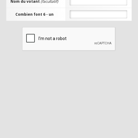
Nom du votant
(facultatif)
Combien font 6 - un
Ragnarok GO [Fermé]
ACCÈS AU
SITE
Rates :
10/10/5
0
Niv. Max :
99
Episode :
13.2
Date d'ouverture
:
20 December, 2017
VOTER