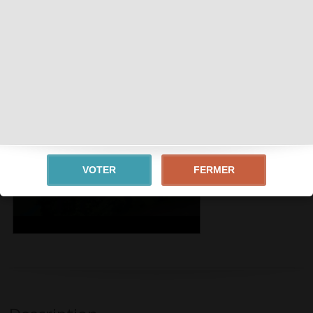
Tags :
PRE-RE
LOW RATE
FERMER