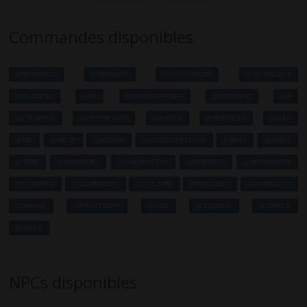
Commandes disponibles
@WHOSELL
@WHOBUY
@AUTOTRADE
@AUTOLOOT
@ALOOTID
@MI
@MONSTERINFO
@MOBINFO
@II
@ITEMINFO
@REPORTAFK
@RATES
@REFRESH
@EXP
@ME
@HELP
@NOASK
@AUTOLOOTTYPE
@WHO
@NOKS
@TIME
@SHOWEXP
@SHOWDELAY
@WHEREIS
@WHODROPS
@HOMINFO
@COMMANDS
@JAILTIME
@REQUEST
@HOMSTATS
@SHAKE
@PARTYBUFF
@LGP
@SQUARE
@CIRCLE
@AOES
NPCs disponibles