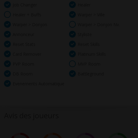
Job Changer
Healer
Healer + Buffs
Warper > Ville
Warper > Donjon
Warper > Donjon Nv.
Annonceur
Styliste
Reset Stats
Reset Skills
Card Remover
Platinum Skills
PVP Room
MVP Room
DB Room
Battleground
Evenements Automatique
Avis des joueurs